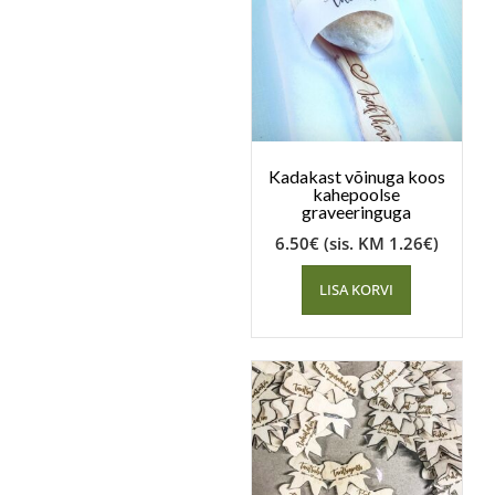
Kadakast võinuga koos
kahepoolse
graveeringuga
6.50
€
(sis. KM
1.26
€
)
LISA KORVI