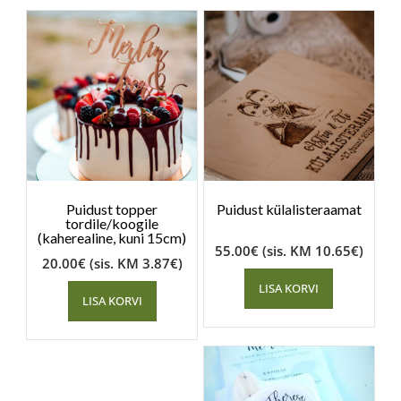
Puidust topper
Puidust külalisteraamat
tordile/koogile
(kaherealine, kuni 15cm)
55.00
€
(sis. KM
10.65
€
)
20.00
€
(sis. KM
3.87
€
)
LISA KORVI
LISA KORVI