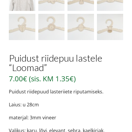
Puidust riidepuu lastele
“Loomad”
7.00
€
(sis. KM
1.35
€
)
Puidust riidepuud lasteriiete riputamiseks.
Laius: u 28cm
materjal: 3mm vineer
Valikus: karu, lõvi, elevant, sebra, kaelkirjak,