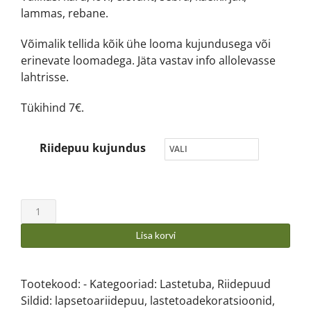
lammas, rebane.
Võimalik tellida kõik ühe looma kujundusega või
erinevate loomadega. Jäta vastav info allolevasse
lahtrisse.
Tükihind 7€.
Riidepuu kujundus
Lisa korvi
Tootekood:
-
Kategooriad:
Lastetuba
,
Riidepuud
Sildid:
lapsetoariidepuu
,
lastetoadekoratsioonid
,