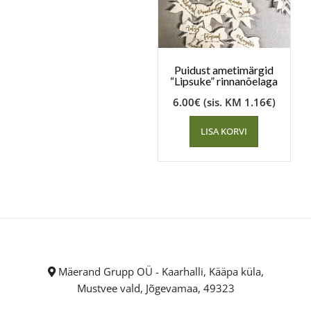
Puidust ametimärgid
“Lipsuke” rinnanõelaga
6.00
€
(sis. KM
1.16
€
)
LISA KORVI
Mäerand Grupp OÜ - Kaarhalli, Kääpa küla,
Mustvee vald, Jõgevamaa, 49323