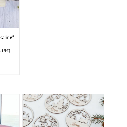
kaline”
.19
€
)