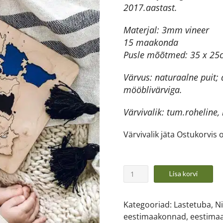
2017.aastast.
Materjal: 3mm vineer
15 maakonda
Pusle mõõtmed: 35 x 25
Värvus: naturaalne puit; 
mööblivärviga.
Värvivalik: tum.roheline, 
Värvivalik jäta Ostukorvis
Lisa korvi
Kategooriad:
Lastetuba
,
N
eestimaakonnad
,
eestima