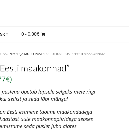
0
- 0.00€
AKT
TUBA
/
NIMED JA MUUD PUSLED
/ PUIDUST PUSLE “EESTI MAAKONNAD”
“Eesti maakonnad”
77
€
)
puslena õpetab lapsele selgeks meie riigi
ui sellist ja seda läbi mängu!
on Eesti esimene taoline maakondadega
8.aastast uute maakonnapiiridega seoses
lmistame seda puslet juba alates