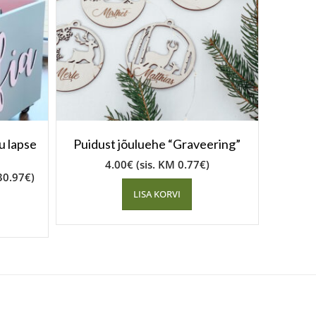
u lapse
Puidust jõuluehe “Graveering”
4.00
€
(sis. KM
0.77
€
)
30.97
€
)
LISA KORVI