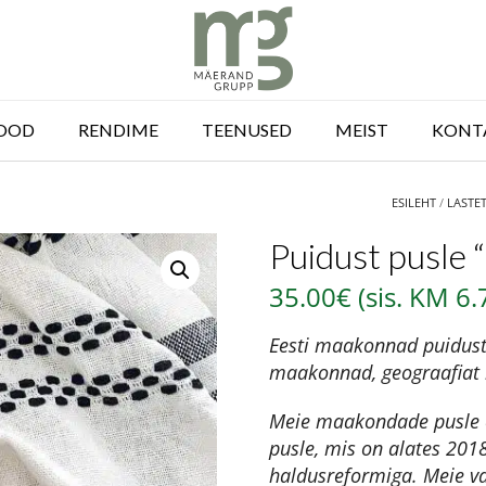
OOD
RENDIME
TEENUSED
MEIST
KONT
ESILEHT
/
LASTE
Puidust pusle 
35.00
€
(sis. KM
6.
Eesti maakonnad puidust 
maakonnad, geograafiat k
Meie maakondade pusle 
pusle, mis on alates 201
haldusreformiga. Meie va