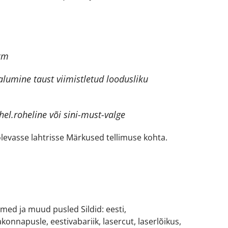
cm
alumine taust viimistletud loodusliku
hel.roheline või sini-must-valge
 olevasse lahtrisse Märkused tellimuse kohta.
imed ja muud pusled
Sildid:
eesti
,
akonnapusle
,
eestivabariik
,
lasercut
,
laserlõikus
,