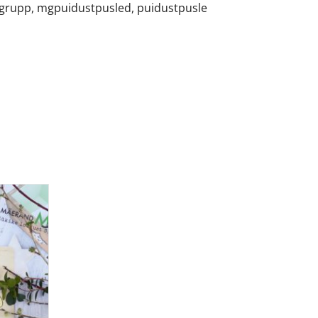
grupp
,
mgpuidustpusled
,
puidustpusle