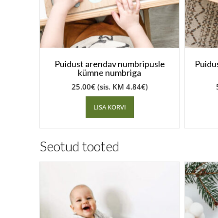
Puidust arendav numbripusle
Puidu
kümne numbriga
25.00
€
(sis. KM
4.84
€
)
LISA KORVI
Seotud tooted