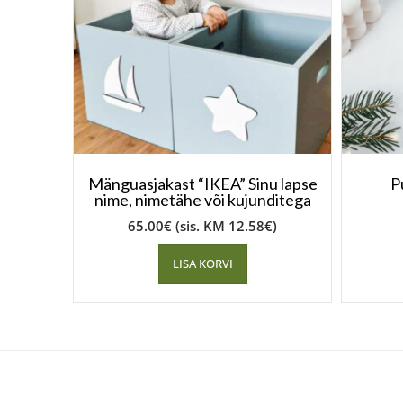
Mänguasjakast “IKEA” Sinu lapse
P
nime, nimetähe või kujunditega
65.00
€
(sis. KM
12.58
€
)
LISA KORVI