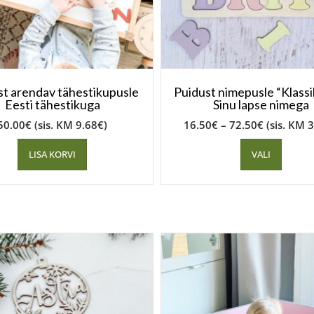
st arendav tähestikupusle
Puidust nimepusle “Klassi
Eesti tähestikuga
Sinu lapse nimega
50.00
€
(sis. KM
9.68
€
)
16.50
€
–
72.50
€
(sis. KM
3
LISA KORVI
VALI