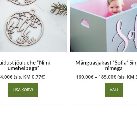
uidust jõuluehe “Nimi
Mänguasjakast “Sofia” Sin
lumehelbega”
nimega
4.00
€
(sis. KM
0.77
€
)
160.00
€
–
185.00
€
(sis. KM
LISA KORVI
VALI