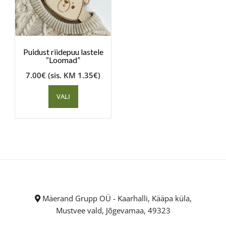
Puidust riidepuu lastele
“Loomad”
7.00
€
(sis. KM
1.35
€
)
VALI
Mäerand Grupp OÜ - Kaarhalli, Kääpa küla,
Mustvee vald, Jõgevamaa, 49323