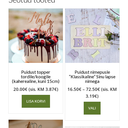
Puidust topper
Puidust nimepusle
tordile/koogile
“Klassikaline” Sinu lapse
(kaherealine, kuni 15cm)
nimega
20.00
€
(sis. KM
3.87
€
)
16.50
€
–
72.50
€
(sis. KM
3.19
€
)
LISA KORVI
VALI