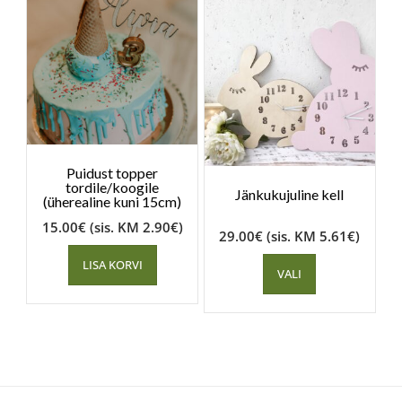
Puidust topper
tordile/koogile
Jänkukujuline kell
(üherealine kuni 15cm)
15.00
€
(sis. KM
2.90
€
)
29.00
€
(sis. KM
5.61
€
)
LISA KORVI
VALI