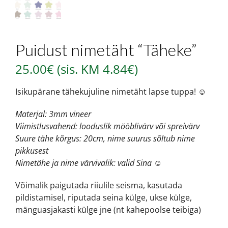
Puidust nimetäht “Täheke”
25.00
€
(sis. KM
4.84
€
)
Isikupärane tähekujuline nimetäht lapse tuppa! ☺️
Materjal: 3mm vineer
Viimistlusvahend: looduslik mööblivärv või spreivärv
Suure tähe kõrgus: 20cm, nime suurus sõltub nime
pikkusest
Nimetähe ja nime värvivalik: valid Sina ☺️
Võimalik paigutada riiulile seisma, kasutada
pildistamisel, riputada seina külge, ukse külge,
mänguasjakasti külge jne (nt kahepoolse teibiga)