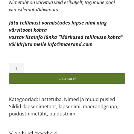
Nimetäht on värvitud vaid esiküljelt, tagumine pool
viimistlemata/lihvimata
Jäta tellimust vormistades lapse nimi ning
värvitooni kohta
vastav lisainfo lünka “Märkused tellimuse kohta”
või kirjuta meile info@maerand.com
Lisa korvi
Kategooriad:
Lastetuba
,
Nimed ja muud pusled
Sildid:
lapsenimetäht
,
lapsenimi
,
maerandgrupp
,
puidustnimetäht
,
puidustnimi
Seotud tooted