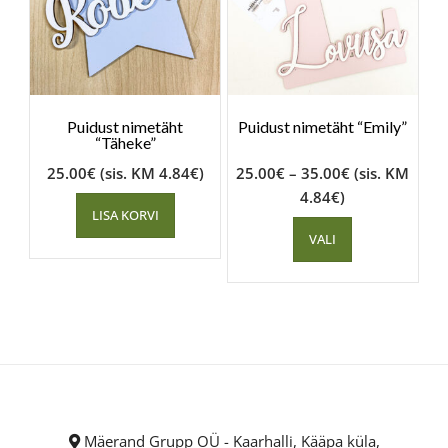
Puidust nimetäht
Puidust nimetäht “Emily”
“Täheke”
25.00
€
(sis. KM
4.84
€
)
25.00
€
–
35.00
€
(sis. KM
4.84
€
)
LISA KORVI
VALI
Mäerand Grupp OÜ - Kaarhalli, Kääpa küla,