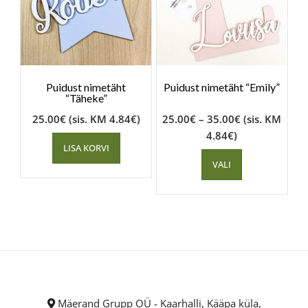
Puidust nimetäht
Puidust nimetäht “Emily”
“Täheke”
25.00
€
(sis. KM
4.84
€
)
25.00
€
–
35.00
€
(sis. KM
4.84
€
)
LISA KORVI
VALI
Mäerand Grupp OÜ - Kaarhalli, Kääpa küla,