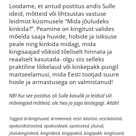
Loodame, et antud postitus andis Sulle
ideid, mõtteid või lihtsustas vastuse
leidmist küsimusele “Mida jõuludeks
kinkida?”. Peamine on kingitust valides
mõelda saaja huvide, hobide ja isiksuse
peale ning kinkida midagi, mida
kingisaajad võiksid tõeliselt hinnata ja
reaalselt kasutada- olgu siis selleks
praktiline lõikelaud või kinkepakk pungil
maitseelamusi, mida Eesti tootjad suure
hoole ja armastusega on valmistanud!
NB! Kui see postitus oli Sulle kasulik ja leidsid siit
mõningaid mõtteid, ole hea ja jaga teistegagi. Aitäh!
Tagged
ärikingitused
,
ärimeened
,
eesti käsitöö
,
eestikäsitöö
,
epoksiidisttooted
,
epoksiidvaik
,
epotooted
,
jõulud
,
jõulukingiideed
,
kingiideed
,
kingipakid
,
kingipakk
,
kingitused
,