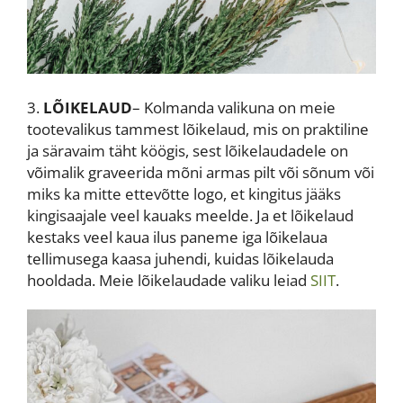
3.
LÕIKELAUD
– Kolmanda valikuna on meie
tootevalikus tammest lõikelaud, mis on praktiline
ja säravaim täht köögis, sest lõikelaudadele on
võimalik graveerida mõni armas pilt või sõnum või
miks ka mitte ettevõtte logo, et kingitus jääks
kingisaajale veel kauaks meelde. Ja et lõikelaud
kestaks veel kaua ilus paneme iga lõikelaua
tellimusega kaasa juhendi, kuidas lõikelauda
hooldada. Meie lõikelaudade valiku leiad
SIIT
.