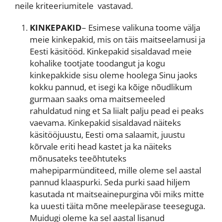
neile kriteeriumitele vastavad.
KINKEPAKID
– Esimese valikuna toome välja
meie kinkepakid, mis on täis maitseelamusi ja
Eesti käsitööd. Kinkepakid sisaldavad meie
kohalike tootjate toodangut ja kogu
kinkepakkide sisu oleme hoolega Sinu jaoks
kokku pannud, et isegi ka kõige nõudlikum
gurmaan saaks oma maitsemeeled
rahuldatud ning et Sa liialt palju pead ei peaks
vaevama. Kinkepakid sisaldavad näiteks
käsitööjuustu, Eesti oma salaamit, juustu
kõrvale eriti head kastet ja ka näiteks
mõnusateks teeõhtuteks
mahepiparmünditeed, mille oleme sel aastal
pannud klaaspurki. Seda purki saad hiljem
kasutada nt maitseainepurgina või miks mitte
ka uuesti täita mõne meelepärase teeseguga.
Muidugi oleme ka sel aastal lisanud