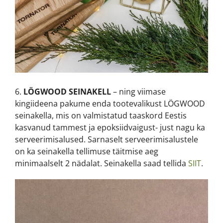
6.
LÖGWOOD SEINAKELL
– ning viimase
kingiideena pakume enda tootevalikust LÖGWOOD
seinakella, mis on valmistatud taaskord Eestis
kasvanud tammest ja epoksiidvaigust- just nagu ka
serveerimisalused. Sarnaselt serveerimisalustele
on ka seinakella tellimuse täitmise aeg
minimaalselt 2 nädalat. Seinakella saad tellida
SIIT
.