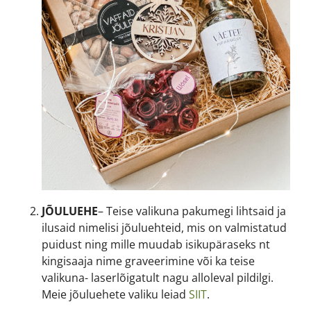
JÕULUEHE
– Teise valikuna pakumegi lihtsaid ja
ilusaid nimelisi jõuluehteid, mis on valmistatud
puidust ning mille muudab isikupäraseks nt
kingisaaja nime graveerimine või ka teise
valikuna- laserlõigatult nagu alloleval pildilgi.
Meie jõuluehete valiku leiad
SIIT
.