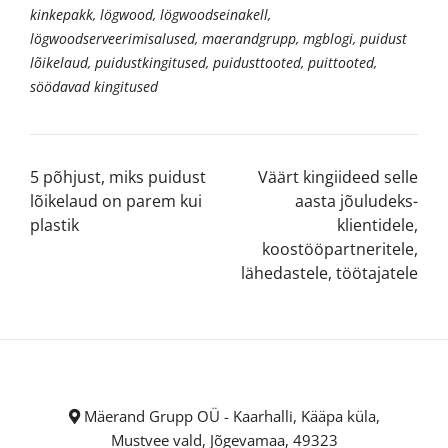
kinkepakk
,
lögwood
,
lögwoodseinakell
,
lögwoodserveerimisalused
,
maerandgrupp
,
mgblogi
,
puidust
lõikelaud
,
puidustkingitused
,
puidusttooted
,
puittooted
,
söödavad kingitused
5 põhjust, miks puidust
Väärt kingiideed selle
lõikelaud on parem kui
aasta jõuludeks-
plastik
klientidele,
koostööpartneritele,
lähedastele, töötajatele
Mäerand Grupp OÜ - Kaarhalli, Kääpa küla,
Mustvee vald, Jõgevamaa, 49323