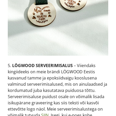
5.
LÖGWOOD SERVEERIMISALUS
– Viiendaks
kingiideeks on meie brändi LÖGWOOD Eestis
kasvanud tamme ja epoksiidvaigu kooslusena
valminud serveerimisalused, mis on ainulaadsed ja
kordumatud juba kasutatava puiduosa tõttu.
Serveerimisaluse puidust osale on võimalik lisada
isikupärane graveering kas siis teksti või kasvõi
ettevõtte logo näol. Meie serveerimisalustega on
võimalik tutvuda
SIIN
. Isegi, kui e-poes kohe