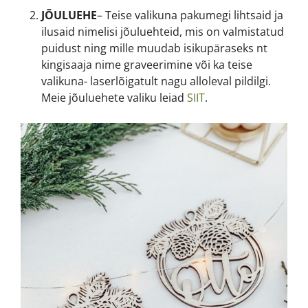
JÕULUEHE
– Teise valikuna pakumegi lihtsaid ja
ilusaid nimelisi jõuluehteid, mis on valmistatud
puidust ning mille muudab isikupäraseks nt
kingisaaja nime graveerimine või ka teise
valikuna- laserlõigatult nagu alloleval pildilgi.
Meie jõuluehete valiku leiad
SIIT
.