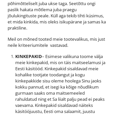
põhimõtteliselt juba ukse taga. Seetõttu ongi
paslik hakata mõtlema juba praegu
jõulukingituste peale. Küll aga tekib tihti küsimus,
et mida kinkida, mis oleks isikupärane ja samas ka
praktiline.
Meil on mõned tooted meie tootevalikus, mis just
neile kriteeriumitele vastavad.
KINKEPAKID
– Esimese valikuna toome välja
meie kinkepakid, mis on täis maitseelamusi ja
Eesti käsitööd. Kinkepakid sisaldavad meie
kohalike tootjate toodangut ja kogu
kinkepakkide sisu oleme hoolega Sinu jaoks
kokku pannud, et isegi ka kõige nõudlikum
gurmaan saaks oma maitsemeeled
rahuldatud ning et Sa liialt palju pead ei peaks
vaevama. Kinkepakid sisaldavad näiteks
käsitööjuustu, Eesti oma salaamit, juustu