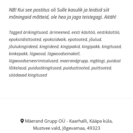
NB! Kui see postitus oli Sulle kasulik ja leidsid siit
mõningaid mõtteid, ole hea ja jaga teistegagi. Aitäh!
Tagged
ärikingitused
,
ärimeened
,
eesti käsitöö
,
eestikäsitöö
,
epoksiidisttooted
,
epoksiidvaik
,
epotooted
,
jõulud
,
jõulukingiideed
,
kingiideed
,
kingipakid
,
kingipakk
,
kingitused
,
kinkepakk
,
lögwood
,
lögwoodseinakell
,
lögwoodserveerimisalused
,
maerandgrupp
,
mgblogi
,
puidust
lõikelaud
,
puidustkingitused
,
puidusttooted
,
puittooted
,
söödavad kingitused
Mäerand Grupp OÜ - Kaarhalli, Kääpa küla,
Mustvee vald, Jõgevamaa, 49323