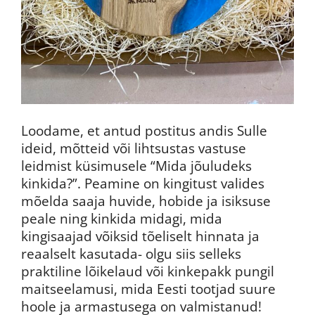
Loodame, et antud postitus andis Sulle
ideid, mõtteid või lihtsustas vastuse
leidmist küsimusele “Mida jõuludeks
kinkida?”. Peamine on kingitust valides
mõelda saaja huvide, hobide ja isiksuse
peale ning kinkida midagi, mida
kingisaajad võiksid tõeliselt hinnata ja
reaalselt kasutada- olgu siis selleks
praktiline lõikelaud või kinkepakk pungil
maitseelamusi, mida Eesti tootjad suure
hoole ja armastusega on valmistanud!