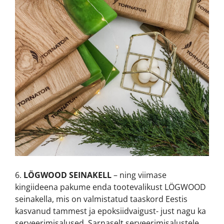
6.
LÖGWOOD SEINAKELL
– ning viimase
kingiideena pakume enda tootevalikust LÖGWOOD
seinakella, mis on valmistatud taaskord Eestis
kasvanud tammest ja epoksiidvaigust- just nagu ka
serveerimisalused. Sarnaselt serveerimisalustele