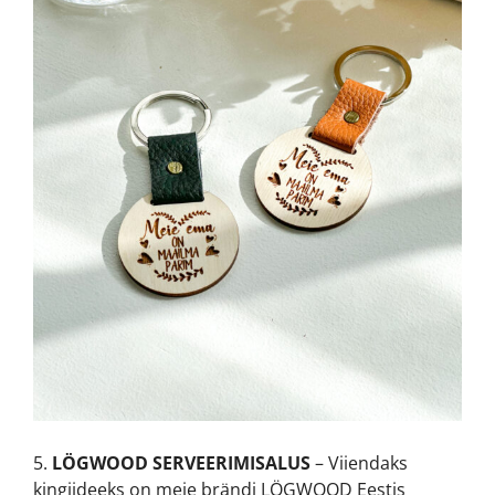
5.
LÖGWOOD SERVEERIMISALUS
– Viiendaks
kingiideeks on meie brändi LÖGWOOD Eestis