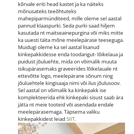
kõrvale eriti head kastet ja ka näiteks
mõnusateks teeõhtuteks
mahepiparmünditeed, mille oleme sel aastal
pannud klaaspurki. Seda purki saad hiljem
kasutada nt maitseainepurgina või miks mitte
ka uuesti täita mõne meelepärase teeseguga.
Muidugi oleme ka sel aastal lisanud
kinkepakkidesse enda toodangut- lõikelaua ja
puidust jõuluehte, mida on võimalik muuta
isikupärasemaks graveerides lõikelauale nt
ettevõtte logo, meelepärane sõnum ning
jõuluehtele kingisaaja nimi või ilus jõulusoov.
Sel aastal on võimalik ka kinkepakk ise
komplekteerida ehk kinkepaki sisust saab ära
jätta nt meie tooteid või asendada endale
meelepärasemaga.
Täpsema valiku
kinkepakkidest leiad
SIIT.