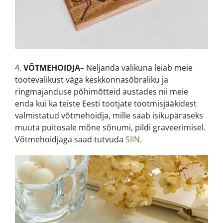
4.
VÕTMEHOIDJA
– Neljanda valikuna leiab meie
tootevalikust väga keskkonnasõbraliku ja
ringmajanduse põhimõtteid austades nii meie
enda kui ka teiste Eesti tootjate tootmisjääkidest
valmistatud võtmehoidja, mille saab isikupäraseks
muuta puitosale mõne sõnumi, pildi graveerimisel.
Võtmehoidjaga saad tutvuda
SIIN
.