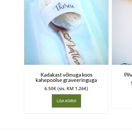
Kadakast võinuga koos
Pil
kahepoolse graveeringuga
6.50
€
(sis. KM
1.26
€
)
LISA KORVI