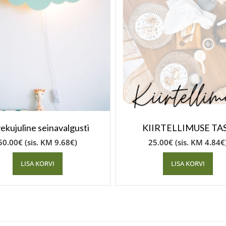
vekujuline seinavalgusti
KIIRTELLIMUSE TA
50.00
€
(sis. KM
9.68
€
)
25.00
€
(sis. KM
4.84
€
LISA KORVI
LISA KORVI