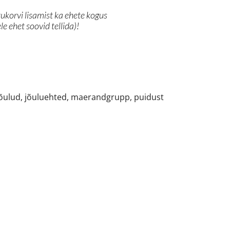
tukorvi lisamist ka ehete kogus
le ehet soovid tellida)!
õulud
,
jõuluehted
,
maerandgrupp
,
puidust