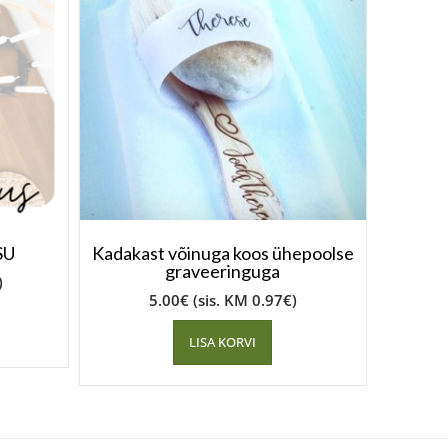
SU
Kadakast võinuga koos ühepoolse
graveeringuga
)
5.00
€
(sis. KM
0.97
€
)
LISA KORVI