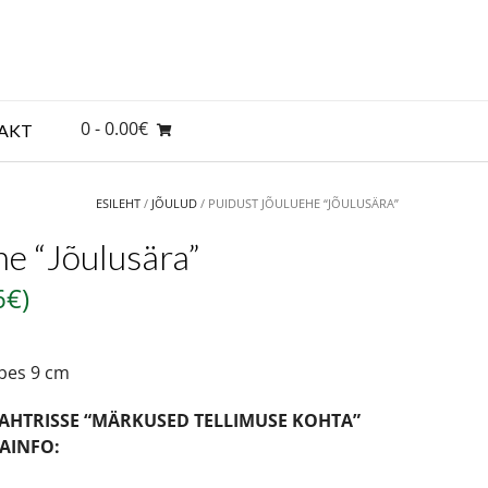
0
- 0.00€
AKT
ESILEHT
/
JÕULUD
/ PUIDUST JÕULUEHE “JÕULUSÄRA”
he “Jõulusära”
6
€
)
bes 9 cm
AHTRISSE “MÄRKUSED TELLIMUSE KOHTA”
SAINFO: