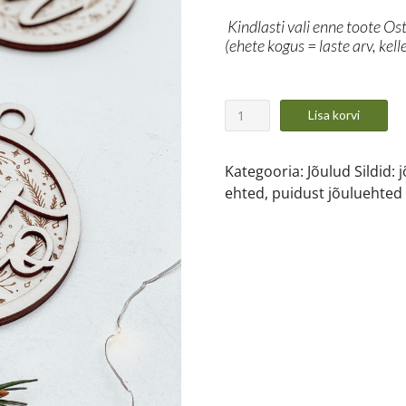
Kindlasti vali enne toote Os
(ehete kogus = laste arv, kelle
Lisa korvi
Kategooria:
Jõulud
Sildid:
j
ehted
,
puidust jõuluehted