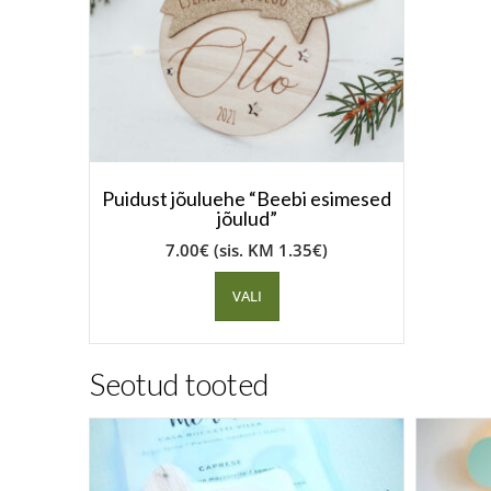
Puidust jõuluehe “Beebi esimesed
jõulud”
7.00
€
(sis. KM
1.35
€
)
VALI
Seotud tooted