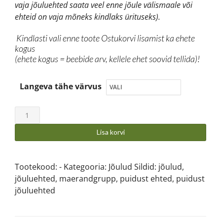
vaja jõuluehted saata veel enne jõule välismaale või
ehteid on vaja mõneks kindlaks ürituseks).
Kindlasti vali enne toote Ostukorvi lisamist ka ehete
kogus
(ehete kogus = beebide arv, kellele ehet soovid tellida)!
Langeva tähe värvus
Lisa korvi
Tootekood:
-
Kategooria:
Jõulud
Sildid:
jõulud
,
jõuluehted
,
maerandgrupp
,
puidust ehted
,
puidust
jõuluehted