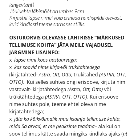
langevtäht)
Jõuluehte läbimõõt on umbes 9cm
Kirjastiil lapse nimel võib erineda näidispildil olevast,
kuid kindlasti teeme sarnases stiilis.
OSTUKORVIS OLEVASSE LAHTRISSE “MÄRKUSED
TELLIMUSE KOHTA” JÄTA MEILE VAJADUSEL
JÄRGMINE LISAINFO:
x
lapse nimi koos aastaarvuga
;
x
kas soovid nime kirja-või trükitähtedega
(kirjatähted-
Astra, Ott, Otto;
trükitähed
(ASTRA, OTT,
OTTO)
. Kui selles suhtes ongi erisoove, kirjuta nimi
vastavalt- kirjatähtedega
(Astra, Ott, Otto)
või
trükitähtedega
(ASTRA, OTT, OTTO)
. Kui erisoove
nime suhtes pole, teeme ehtel oleva nime
kirjatähtedega;
x
jäta ka kõikvõimalik muu lisainfo tellimuse kohta,
mida Sa arvad, et me peaksime teadma
– ala kui on
soov tellimus kätte saada mingiks kindlaks ajaks (
nt