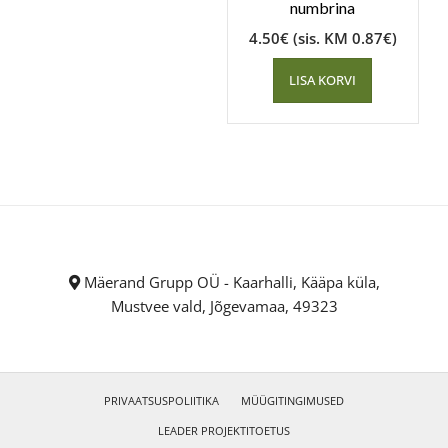
numbrina
4.50
€
(sis. KM
0.87
€
)
LISA KORVI
Mäerand Grupp OÜ - Kaarhalli, Kääpa küla,
Mustvee vald, Jõgevamaa, 49323
PRIVAATSUSPOLIITIKA
MÜÜGITINGIMUSED
LEADER PROJEKTITOETUS