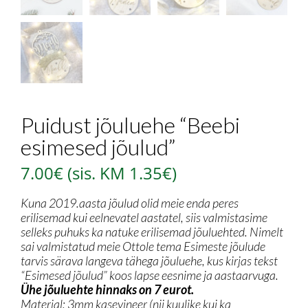
Puidust jõuluehe “Beebi
esimesed jõulud”
7.00
€
(sis. KM
1.35
€
)
Kuna 2019.aasta jõulud olid meie enda peres
erilisemad kui eelnevatel aastatel, siis valmistasime
selleks puhuks ka natuke erilisemad jõuluehted. Nimelt
sai valmistatud meie Ottole tema Esimeste jõulude
tarvis särava langeva tähega jõuluehe, kus kirjas tekst
“Esimesed jõulud” koos lapse eesnime ja aastaarvuga.
Ühe jõuluehte hinnaks on 7 eurot.
Materjal: 3mm kasevineer (nii kuulike kui ka