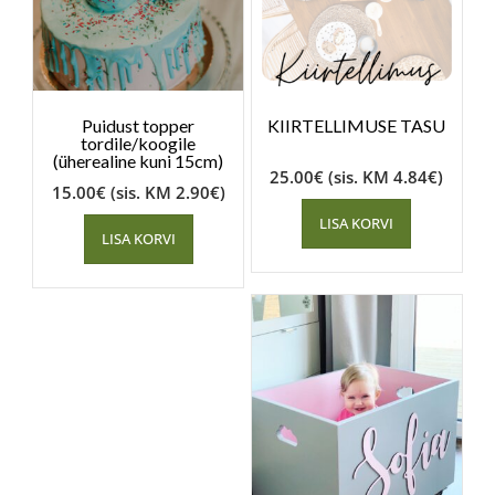
Puidust topper
KIIRTELLIMUSE TASU
tordile/koogile
(üherealine kuni 15cm)
25.00
€
(sis. KM
4.84
€
)
15.00
€
(sis. KM
2.90
€
)
LISA KORVI
LISA KORVI