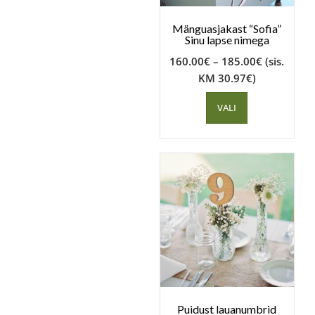
Mänguasjakast “Sofia”
Sinu lapse nimega
160.00
€
–
185.00
€
(sis.
KM
30.97
€
)
VALI
Puidust lauanumbrid