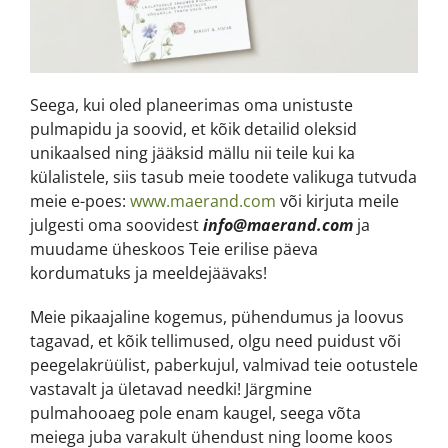
Seega, kui oled planeerimas oma unistuste
pulmapidu ja soovid, et kõik detailid oleksid
unikaalsed ning jääksid mällu nii teile kui ka
külalistele, siis tasub meie toodete valikuga tutvuda
meie e-poes:
www.maerand.com
või kirjuta meile
julgesti oma soovidest
info@maerand.com
ja
muudame üheskoos Teie erilise päeva
kordumatuks ja meeldejäävaks!
Meie pikaajaline kogemus, pühendumus ja loovus
tagavad, et kõik tellimused, olgu need puidust või
peegelakrüülist, paberkujul, valmivad teie ootustele
vastavalt ja ületavad needki! Järgmine
pulmahooaeg pole enam kaugel, seega võta
meiega juba varakult ühendust ning loome koos