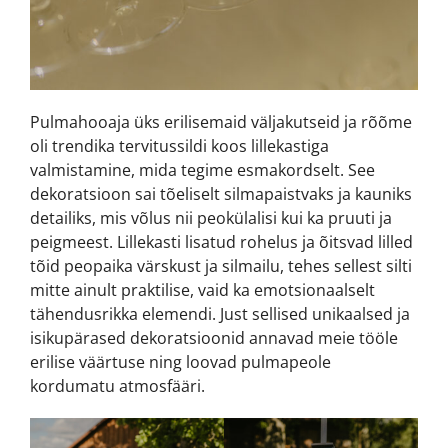
Pulmahooaja üks erilisemaid väljakutseid ja rõõme
oli trendika tervitussildi koos lillekastiga
valmistamine, mida tegime esmakordselt. See
dekoratsioon sai tõeliselt silmapaistvaks ja kauniks
detailiks, mis võlus nii peokülalisi kui ka pruuti ja
peigmeest. Lillekasti lisatud rohelus ja õitsvad lilled
tõid peopaika värskust ja silmailu, tehes sellest silti
mitte ainult praktilise, vaid ka emotsionaalselt
tähendusrikka elemendi. Just sellised unikaalsed ja
isikupärased dekoratsioonid annavad meie tööle
erilise väärtuse ning loovad pulmapeole
kordumatu atmosfääri.