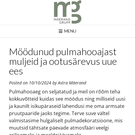
MENU
Möödunud pulmahooajast
muljeid ja ootusärevus uue
ees
Posted on
10/10/2024
by
Astra Mäerand
Pulmahooaeg on seljatatud ja meil on rõõm teha
kokkuvõtteid kuidas see möödus ning milliseid uusi
ja kaunilt isikupäraseid lahendusi me oma armsate
pruutpaaride jaoks tegime. Terve suve vältel
valmistasime hulgaliselt pulmadekoratsioone, mis
muutsid tähtsate päevade atmosfääri veelgi