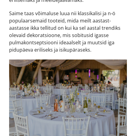
erilisemaks ja meeldejäävamaks.
Saime taas võimaluse luua nii klassikalisi ja n-ö
populaarsemaid tooteid, mida meilt aastast-
aastasse ikka tellitud on kui ka sel aastal trendiks
olevaid dekoratsioone, mis sobitusid igasse
pulmakontseptsiooni ideaalselt ja muutsid iga
pidupäeva eriliseks ja isikupäraseks.