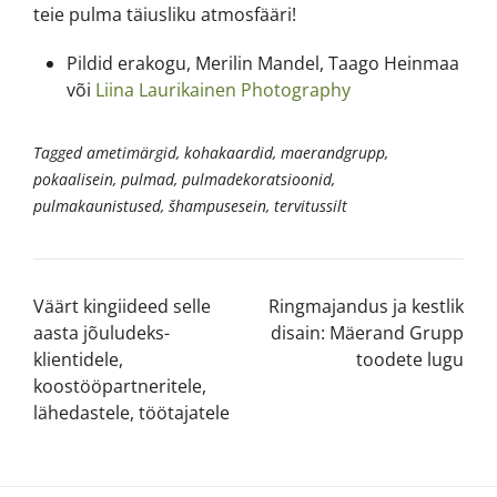
teie pulma täiusliku atmosfääri!
Pildid erakogu, Merilin Mandel, Taago Heinmaa
või
Liina Laurikainen Photography
Tagged
ametimärgid
,
kohakaardid
,
maerandgrupp
,
pokaalisein
,
pulmad
,
pulmadekoratsioonid
,
pulmakaunistused
,
šhampusesein
,
tervitussilt
Väärt kingiideed selle
Ringmajandus ja kestlik
aasta jõuludeks-
disain: Mäerand Grupp
klientidele,
toodete lugu
koostööpartneritele,
lähedastele, töötajatele