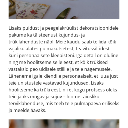
Lisaks puidust ja peegelakrüülist dekoratsioonidele
pakume ka täisteenust kujundus- ja
trükilahenduste näol. Meie kaudu saab tellida kõik
vajaliku alates pulmakutsetest, teavitussiltidest
kuni personaalsete kleebisteni. Iga detail on oluline
ning me hoolitseme selle eest, et kõik trükised
vastaksid peo üldisele stiilile ja teie nägemusele.
Läheneme igale kliendile personaalselt, et luua just
teie unistustele vastavad kujundused. Lisaks
hoolitseme ka trüki eest, nii et kogu protsess oleks
teie jaoks mugav ja sujuv – loome täiusliku
terviklahenduse, mis teeb teie pulmapäeva eriliseks
ja meeldejäävaks.