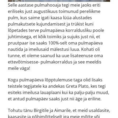
Selle aastase pulmahooaja tegi meie jaoks eriti
eriliseks just augustikuus toimunud pereliikme
pulm, kus saime igati kaasa lüüa alustades
pulmakutsete kujundamisest ja trükist kuni
lõpetades terve pulmapäeva korraldusliku poole
juhtimisega, et kõik toimiks ja sujuks just nii, et
pruutpaar ise saaks 100%-selt oma pulmapäeva
nautida ja imeilusaid mälestusi luua. Kohati oli
tunne, et oleme saanud ka uue lisateenuse oma
ettevõtmisesse- pulmakorraldus ja see meeldis
meile väga!
Kogu pulmapäeva lõpptulemuse taga olid lisaks
teistele tegijatele ka andekas Greta Plato, kes tegi
esiteks imeilusa lauaplaani kui ka palju-palju muud,
et antud pulmapäev saaks just nii äge ja eriline.
Tohutu tänu Birgitile ja Aimarile, et meid usaldasite,
kaasasite ja põhimõtteliselt iga meie mõtte või