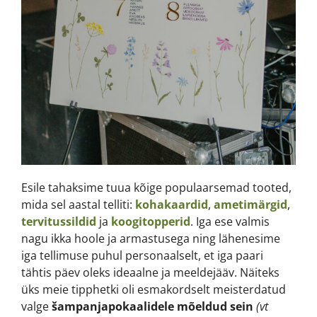
Esile tahaksime tuua kõige populaarsemad tooted,
mida sel aastal telliti:
kohakaardid
,
ametimärgid
,
tervitussildid
ja
koogitopperid
. Iga ese valmis
nagu ikka hoole ja armastusega ning lähenesime
iga tellimuse puhul personaalselt, et iga paari
tähtis päev oleks ideaalne ja meeldejääv. Näiteks
üks meie tipphetki oli esmakordselt meisterdatud
valge
šampanja
pokaalidele mõeldud
sein
(vt