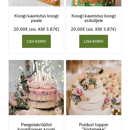
Koogi kaunistus koogi
Koogi kaunistus koogi
peale
esiküljele
20.00
€
(sis. KM
3.87
€
)
20.00
€
(sis. KM
3.87
€
)
LISA KORVI
LISA KORVI
Peegelakrüülist
Puidust topper
koogitopper koogi
“Südameke”