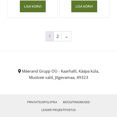
LISA KORVI
LISA KORVI
1
2
→
Mäerand Grupp OÜ - Kaarhalli, Kääpa küla,
Mustvee vald, Jõgevamaa, 49323
PRIVAATSUSPOLIITIKA
MÜÜGITINGIMUSED
LEADER PROJEKTITOETUS