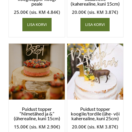
peale
(kaherealine, kuni 15cm)
25.00
€
(sis. KM
4.84
€
)
20.00
€
(sis. KM
3.87
€
)
LISA KORVI
LISA KORVI
Puidust topper
Puidust topper
“Nimetähed ja &”
koogile/tordile (ühe- või
(üherealine, kuni 15cm)
kaherealine, kuni 25cm)
15.00
€
(sis. KM
2.90
€
)
20.00
€
(sis. KM
3.87
€
)