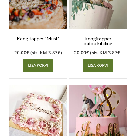
Koogitopper “Must”
Koogitopper
mitmekihiline
20.00
€
(sis. KM
3.87
€
)
20.00
€
(sis. KM
3.87
€
)
LISA KORVI
LISA KORVI