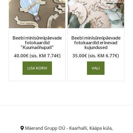
Beebi minisünnipäevade
Beebi minisünnipäevade
fotokaardid
fotokaardid erinevad
“Kuumaõhupall”
kujundused
40.00
€
(sis. KM
7.74
€
)
35.00
€
(sis. KM
6.77
€
)
LISA KORVI
VALI
Mäerand Grupp OÜ - Kaarhalli, Kääpa küla,