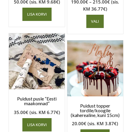
50.00
€
(sis. KM
9.68
€
)
190.00
€
–
215.00
€
(sis.
KM
36.77
€
)
LISA KORVI
VALI
Puidust pusle “Eesti
maakonnad”
Puidust topper
tordile/koogile
35.00
€
(sis. KM
6.77
€
)
(kaherealine, kuni 15cm)
20.00
€
(sis. KM
3.87
€
)
LISA KORVI