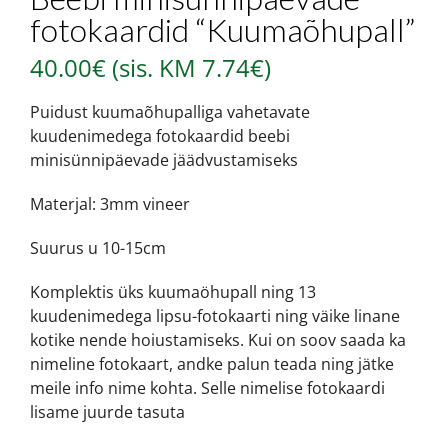
fotokaardid “Kuumaõhupall”
40.00
€
(sis. KM
7.74
€
)
Puidust kuumaõhupalliga vahetavate
kuudenimedega fotokaardid beebi
minisünnipäevade jäädvustamiseks
Materjal: 3mm vineer
Suurus u 10-15cm
Komplektis üks kuumaöhupall ning 13
kuudenimedega lipsu-fotokaarti ning väike linane
kotike nende hoiustamiseks. Kui on soov saada ka
nimeline fotokaart, andke palun teada ning jätke
meile info nime kohta. Selle nimelise fotokaardi
lisame juurde tasuta