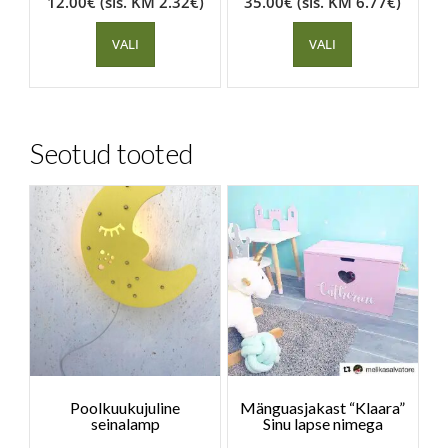
12.00
€
(sis. KM
2.32
€
)
35.00
€
(sis. KM
6.77
€
)
VALI
VALI
Seotud tooted
Poolkuukujuline
Mänguasjakast “Klaara”
seinalamp
Sinu lapse nimega