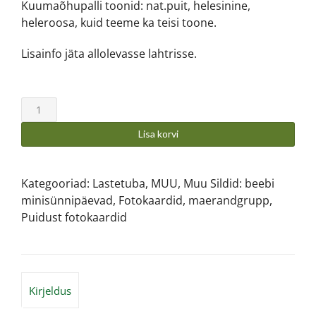
Kuumaõhupalli toonid: nat.puit, helesinine,
heleroosa, kuid teeme ka teisi toone.
Lisainfo jäta allolevasse lahtrisse.
Lisa korvi
Kategooriad:
Lastetuba
,
MUU
,
Muu
Sildid:
beebi
minisünnipäevad
,
Fotokaardid
,
maerandgrupp
,
Puidust fotokaardid
Kirjeldus