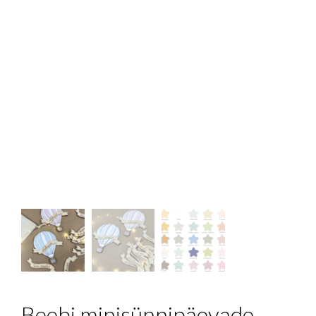
Beebi minisünnipäevade