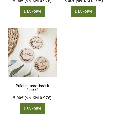
5.00
€
(sis. KM
0.97
€
)
5.00
€
(sis. KM
0.97
€
)
LISA KORVI
LISA KORVI
Puidust ametimärk
“Liisa”
5.00
€
(sis. KM
0.97
€
)
LISA KORVI