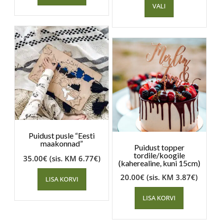
VALI
Puidust pusle “Eesti
maakonnad”
Puidust topper
tordile/koogile
35.00
€
(sis. KM
6.77
€
)
(kaherealine, kuni 15cm)
20.00
€
(sis. KM
3.87
€
)
LISA KORVI
LISA KORVI