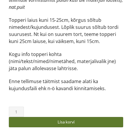
nat.puit
Topperi laius kuni 15-25cm, kõrgus sõltub
nimedest/kujundusest. Lõplik suurus sõltub tordi
suurusest. Nt kui on suurem tort, teeme topperi
kuni 25cm laiuse, kui väiksem, kuni 15cm.
Kogu info topperi kohta
(nimi/tekst/nimed/nimetähed, materjalivalik jne)
jäta palun allolevasse lahtrisse.
Enne tellimuse täitmist saadame alati ka
kujundusfaili ehk n-ö kavandi kinnitamiseks.
Lisa korvi