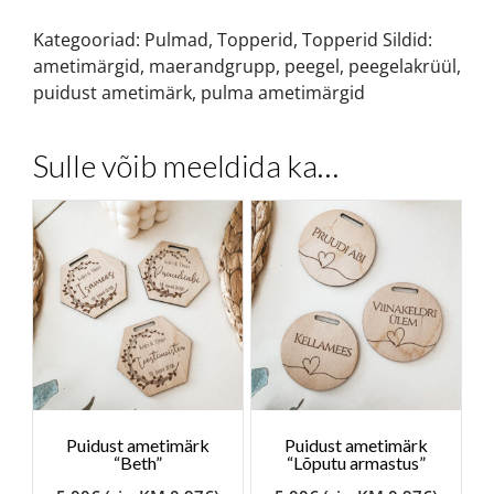
Kategooriad:
Pulmad
,
Topperid
,
Topperid
Sildid:
ametimärgid
,
maerandgrupp
,
peegel
,
peegelakrüül
,
puidust ametimärk
,
pulma ametimärgid
Sulle võib meeldida ka…
Puidust ametimärk
Puidust ametimärk
“Beth”
“Lõputu armastus”