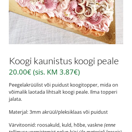
Koogi kaunistus koogi peale
20.00
€
(sis. KM
3.87
€
)
Peegelakrüülist või puidust koogitopper, mida on
võimalik laotada lihtsalt koogi peale. Ilma topperi
jalata.
Materjal: 3mm akrüül/pleksiklaas või puidust
Värvitoonid: roosakuld, kuld, hõbe, vaskne
(enne
tellimuse vormistamist palun küsi üle materjali laoseis),