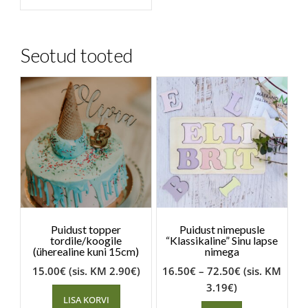
Seotud tooted
Puidust topper
Puidust nimepusle
tordile/koogile
“Klassikaline” Sinu lapse
(üherealine kuni 15cm)
nimega
15.00
€
(sis. KM
2.90
€
)
16.50
€
–
72.50
€
(sis. KM
3.19
€
)
LISA KORVI