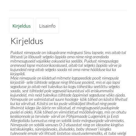
Kirjeldus
Lisainfo
Kirjeldus
Puidust nimepusle on isikupärane mänguasi Sinu lapsele, mis aitab tal
lihtsasti ja lõbusalt selgeks õppida oma nime ning arendada
mitmesuguseid vajalikke oskuseid ka seeläbi. Puidust nimepuslega
arenevad lapse motoorikaoskused, aitab tal selgeks õppida värve ja
kujundeid ning aitab selgeks saada nii oma nime häälduse kui ka
kirjapildi.
Meie nimepusle on kiidetud mitmete logopeedide poolt nimepusle
kirjastiili- selle tähtede selguse ning lihtsuse poolest, mis ei aja lapsi
segadusse ja aitab neil tulevikus ka kogu tähestiku seetõttu selgeks
saada, sest tähtedel pole segavaid kaunistusi või eriskummalisi
kujundeid, mis neid tulevikus tähtede õppimisel segadusse võiks ajada.
Nimepusle on valmistatud suure hoolega- kõik tähed on käsitsi lihvitud
kui ka värvitud. Käsitsi on ka pusle välisküljed lihvitud ning peale
lihvimist käega üle äärte nn silitatud, et mingisuguseid puidupinde
puslel ei oleks. Kõik tähed on viimistletud mööblivärviga, mis on ohutu
keskkonnale ja tervisele- värvil on Põhjamaade Luigemärk ja Eesti
Allergialiidu tunnustus ning on sobilik laste mänguasjade värvimiseks.
Nimepusle on sobilik vanuses 0-3 eluaastat ning on ideaalne kingitus
katsikukingiks, sünnipäevaks, jõuludeks, baby shower’i kingiks
tulevasele emale või lihtsalt lastetoa sisustuselemendiks, et tuba veelgi