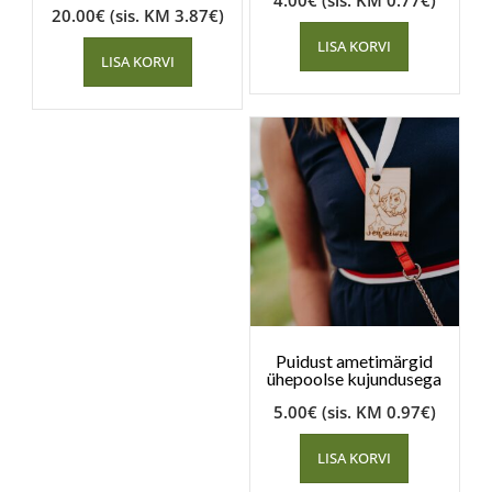
4.00
€
(sis. KM
0.77
€
)
20.00
€
(sis. KM
3.87
€
)
LISA KORVI
LISA KORVI
Puidust ametimärgid
ühepoolse kujundusega
5.00
€
(sis. KM
0.97
€
)
LISA KORVI