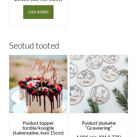
LISA KORVI
Seotud tooted
Puidust topper
Puidust jõuluehe
tordile/koogile
“Graveering”
(kaherealine, kuni 15cm)