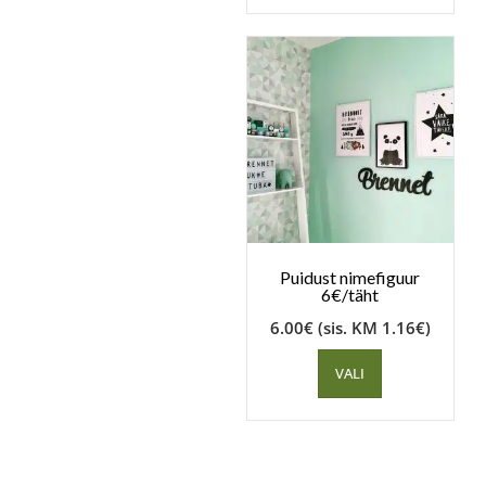
Puidust nimefiguur
6€/täht
6.00
€
(sis. KM
1.16
€
)
VALI