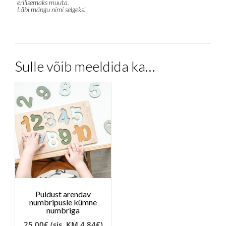
erilisemaks muuta.
Läbi mängu nimi selgeks!
Sulle võib meeldida ka…
Puidust arendav
numbripusle kümne
numbriga
25.00
€
(sis. KM
4.84
€
)