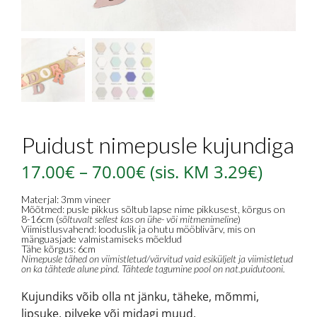
Puidust nimepusle kujundiga
17.00
€
–
70.00
€
(sis. KM
3.29
€
)
Materjal: 3mm vineer
Mõõtmed: pusle pikkus sõltub lapse nime pikkusest, kõrgus on
8-16cm (
sõltuvalt sellest kas on ühe- või mitmenimeline
)
Viimistlusvahend: looduslik ja ohutu mööblivärv, mis on
mänguasjade valmistamiseks mõeldud
Tähe kõrgus: 6cm
Nimepusle tähed on viimistletud/värvitud vaid esiküljelt ja viimistletud
on ka tähtede alune pind. Tähtede tagumine pool on nat.puidutooni.
Kujundiks võib olla nt jänku, täheke, mõmmi,
lipsuke, pilveke või midagi muud.