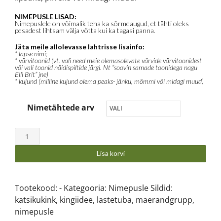
NIMEPUSLE LISAD:
Nimepuslele on võimalik teha ka sõrmeaugud, et tähti oleks
pesadest lihtsam välja võtta kui ka tagasi panna.
Jäta meile allolevasse lahtrisse lisainfo:
* lapse nimi;
* värvitoonid (vt. vali need meie olemasolevate värvide värvitoonidest
või vali toonid näidispiltide järgi. Nt “soovin samade toonidega nagu
Elli Brit” jne)
* kujund (milline kujund olema peaks- jänku, mõmmi või midagi muud)
Nimetähtede arv
Lisa korvi
Tootekood:
-
Kategooria:
Nimepusle
Sildid:
katsikukink
,
kingiidee
,
lastetuba
,
maerandgrupp
,
nimepusle