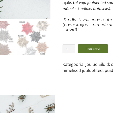
ajaks (
nt vaja jõuluehted saa
mõneks kindlaks ürituseks).
Kindlasti vali enne toote
(ehete kogus = nimede arv
soovid)!
Lisa korvi
Kategooria:
Jõulud
Sildid:
c
nimelised jõuluehted
,
puid