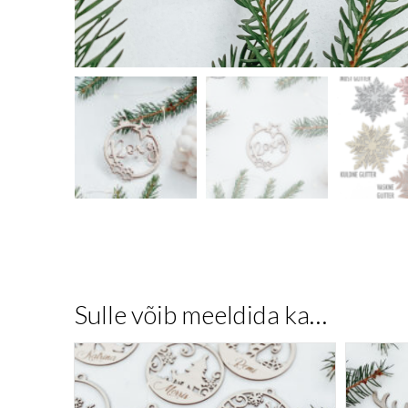
Sulle võib meeldida ka…