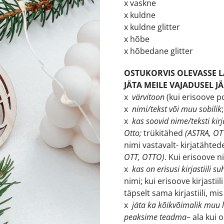
x vaskne
x kuldne
x kuldne glitter
x hõbe
x hõbedane glitter
OSTUKORVIS OLEVASSE L
JÄTA MEILE VAJADUSEL J
x
värvitoon
(kui erisoove p
x
nimi/tekst või muu sobilik
;
x
kas soovid nime/teksti kir
Otto;
trükitähed
(ASTRA, OT
nimi vastavalt- kirjatähte
OTT, OTTO)
. Kui erisoove 
x
kas on erisusi kirjastiili su
nimi; kui erisoove kirjastiil
täpselt sama kirjastiili, mis
x
jäta ka kõikvõimalik muu l
peaksime teadma
– ala kui 