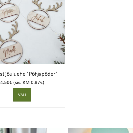
st jõuluehe “Põhjapõder”
4.50
€
(sis. KM
0.87
€
)
VALI