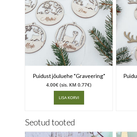
Puidust jõuluehe “Graveering”
Puidu
4.00
€
(sis. KM
0.77
€
)
LISA KORVI
Seotud tooted