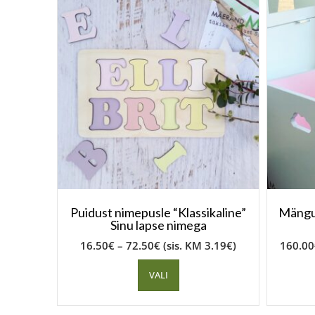
Puidust nimepusle “Klassikaline”
Mängua
Sinu lapse nimega
16.50
€
–
72.50
€
(sis. KM
3.19
€
)
160.00
VALI