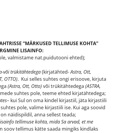
AHTRISSE “MÄRKUSED TELLIMUSE KOHTA”
ÄRGMINE LISAINFO:
ole, valmistame nat.puidutooni ehted);
ja-või trükitähtedega
(kirjatähted-
Astra, Ott,
T, OTTO)
. Kui selles suhtes ongi erisoove, kirjuta
dega
(Astra, Ott, Otto)
või trükitähtedega
(ASTRA,
nimede suhtes pole, teeme ehted kirjatähtedega;
htes
– kui Sul on oma kindel kirjastiil, jäta kirjastiili
i suhtes pole, valime kirjastiili ise. Kui aga soovid
 on näidispildil, anna sellest teada;
isainfo tellimuse kohta, mida Sa arvad, et me
on soov tellimus kätte saada mingiks kindlaks