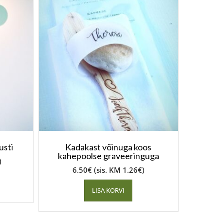
usti
Kadakast võinuga koos
kahepoolse graveeringuga
)
6.50
€
(sis. KM
1.26
€
)
LISA KORVI