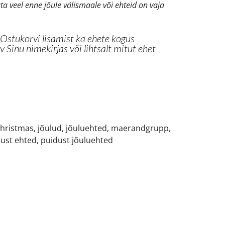
ta veel enne jõule välismaale või ehteid on vaja
 Ostukorvi lisamist ka ehete kogus
 Sinu nimekirjas või lihtsalt mitut ehet
hristmas
,
jõulud
,
jõuluehted
,
maerandgrupp
,
ust ehted
,
puidust jõuluehted