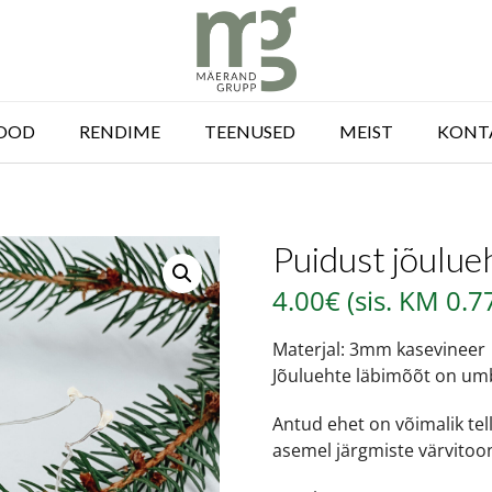
OOD
RENDIME
TEENUSED
MEIST
KONT
Puidust jõulu
4.00
€
(sis. KM
0.7
Materjal: 3mm kasevineer
Jõuluehte läbimõõt on u
Antud ehet on võimalik tell
asemel järgmiste värvitoo