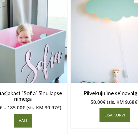
sjakast “Sofia” Sinu lapse
Pilvekujuline seinavalg
nimega
50.00
€
(sis. KM
9.68
€
€
–
185.00
€
(sis. KM
30.97
€
)
LISA KORVI
VALI