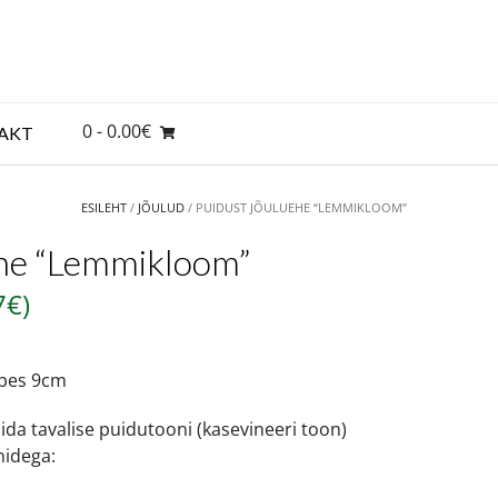
0
- 0.00€
AKT
ESILEHT
/
JÕULUD
/ PUIDUST JÕULUEHE “LEMMIKLOOM”
ehe “Lemmikloom”
7
€
)
mbes 9cm
ida tavalise puidutooni (kasevineeri toon)
nidega: