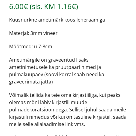
6.00
€
(sis. KM
1.16
€
)
Kuusnurkne ametimärk koos leheraamiga
Materjal: 3mm vineer
Mõõtmed: u 7-8cm
Ametimärgile on graveeritud lisaks
ametinimetusele ka pruutpaari nimed ja
pulmakuupäev (soovi korral saab need ka
graveerimata jätta)
Võimalik tellida ka teie oma kirjastiiliga, kui peaks
olemas mõni läbiv kirjastiil muude
pulmadekoratsioonidega. Sellisel juhul saada meile
kirjastiili nimedus või kui on tasuline kirjastiil, saada
meile selle allalaadimise link vms.