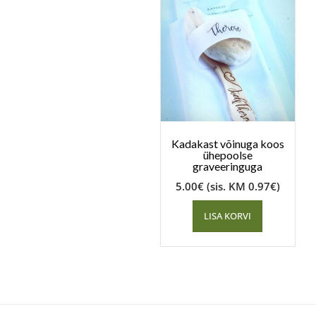
Kadakast võinuga koos
ühepoolse
graveeringuga
5.00
€
(sis. KM
0.97
€
)
LISA KORVI