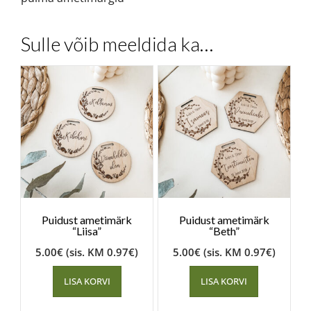
Sulle võib meeldida ka…
Puidust ametimärk
Puidust ametimärk
“Liisa”
“Beth”
5.00
€
(sis. KM
0.97
€
)
5.00
€
(sis. KM
0.97
€
)
LISA KORVI
LISA KORVI