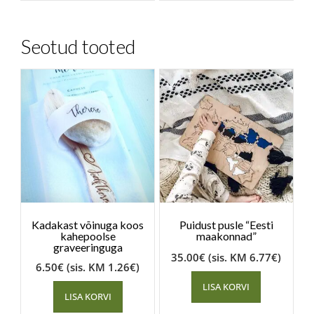
Seotud tooted
Kadakast võinuga koos
Puidust pusle “Eesti
kahepoolse
maakonnad”
graveeringuga
35.00
€
(sis. KM
6.77
€
)
6.50
€
(sis. KM
1.26
€
)
LISA KORVI
LISA KORVI