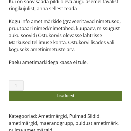
Kui on soov saada pildiloleva augu asemel tavalist
ringikujulist, anna sellest teada.
Kogu info ametimärkide (graveeritavad nimetused,
pruutpaari nimed/nimetähed, kuupäev, missugust
auku soovid) Ostukorvis olevasse lahtrisse
Märkused tellimuse kohta. Ostukorvi lisades vali
koguseks ametinimetuste arv.
Paelu ametimärkidega kaasa ei tule.
Lisa korvi
Kategooriad:
Ametimärgid
,
Pulmad
Sildid:
ametimärgid
,
maerandgrupp
,
puidust ametimärk
,
pulma ametimärgid