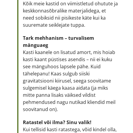
Kõik meie kastid on viimistletud ohutute ja
keskkonnasõbralike materjalidega, et
need sobiksid nii pisikeste käte kui ka
suuremate seiklejate tuppa.
Tark mehhanism – turvalisem
mänguaeg
Kasti kaanele on lisatud amort, mis hoiab
kasti kaant püstises asendis – nii ei kuku
see mänguhoos lapsele pähe. Kuid
tähelepanu! Kaas sulgub siiski
gravitatsiooni kiirusel, seega soovitame
sulgemisel käega kaasa aidata (ja miks
mitte panna lisaks väiksed vildist
pehmendused nagu nutikad kliendid meil
soovitanud on).
Ratastel või ilma? Sinu valik!
Kui tellisid kasti ratastega, võid kindel olla,