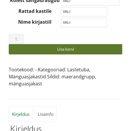
Köiest sangad/augud
Rattad kastile
Nime kirjastiil
Lisa korvi
Tootekood:
-
Kategooriad:
Lastetuba
,
Mänguasjakastid
Sildid:
maerandgrupp
,
mänguasjakast
Kirjeldus
Lisainfo
Kirjeldus