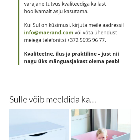
varajane tutvus kvaliteediga ka last
hoolivamalt asju kasutama.
Kui Sul on küsimusi, kirjuta meile aadressil
info@maerand.com
või võta ühendust
meiega telefonitsi +372 5695 96 77.
Kvaliteetne, ilus ja praktiline – just nii
nagu üks mänguasjakast olema peab!
Sulle võib meeldida ka…