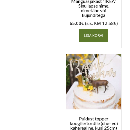
Mänguasjakast “IKEA”
Sinu lapse nime,
nimetähe või
kujunditega
65.00
€
(sis. KM
12.58
€
)
LISA KORVI
Puidust topper
koogile/tordile (ühe- või
kaherealine, kuni 25cm)