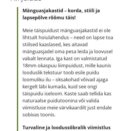
Mänguasjakastid – korda, stiili ja
lapsepõlve rõõmu täis!
Meie täispuidust mänguasjakastid ei ole
lihtsalt hoiulahendus – need on lapse toa
stiilsed kaaslased, kes aitavad
mänguasjadel oma pesa leida ja loovusel
vabalt lennata. Iga kast on valmistatud
18mm okaspuu liimpuidust, mille kaunis
looduslik tekstuur toob esile puidu
loomuliku ilu – oksakohad võivad ajaga
kergelt läbi kumada, kuid see ongi
täispuidu iseloom. Kaste saab tellida kas
naturaalse puidutoonina või valida
viimistluse meie värvikaardilt just endale
sobivas toonis.
Turvaline ja loodussõbralik viimistlus