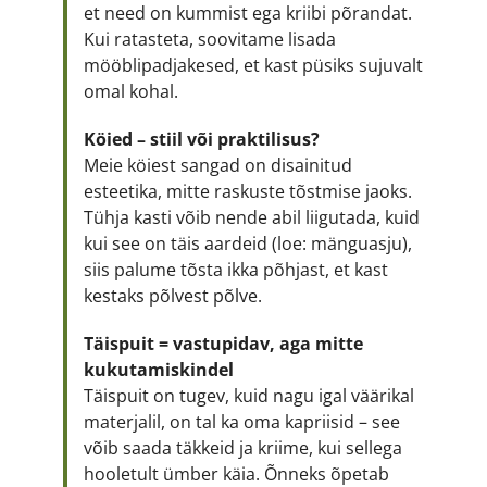
et need on kummist ega kriibi põrandat.
Kui ratasteta, soovitame lisada
mööblipadjakesed, et kast püsiks sujuvalt
omal kohal.
Köied – stiil või praktilisus?
Meie köiest sangad on disainitud
esteetika, mitte raskuste tõstmise jaoks.
Tühja kasti võib nende abil liigutada, kuid
kui see on täis aardeid (loe: mänguasju),
siis palume tõsta ikka põhjast, et kast
kestaks põlvest põlve.
Täispuit = vastupidav, aga mitte
kukutamiskindel
Täispuit on tugev, kuid nagu igal väärikal
materjalil, on tal ka oma kapriisid – see
võib saada täkkeid ja kriime, kui sellega
hooletult ümber käia. Õnneks õpetab