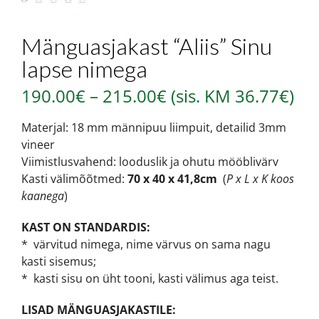
Mänguasjakast “Aliis” Sinu
lapse nimega
190.00
€
–
215.00
€
(sis. KM
36.77
€
)
Materjal: 18 mm männipuu liimpuit, detailid 3mm
vineer
Viimistlusvahend: looduslik ja ohutu mööblivärv
Kasti välimõõtmed:
70 x 40 x 41,8cm
(
P x L x K koos
kaanega
)
KAST ON STANDARDIS:
* värvitud nimega, nime värvus on sama nagu
kasti sisemus;
* kasti sisu on üht tooni, kasti välimus aga teist.
LISAD MÄNGUASJAKASTILE: