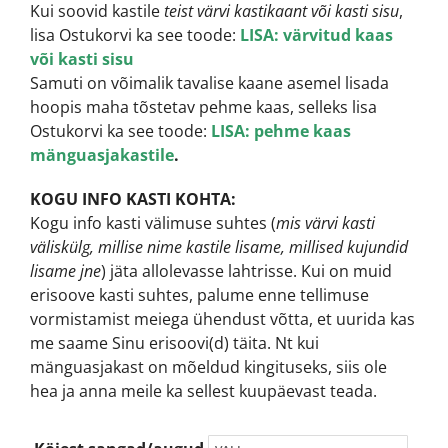
Kui soovid kastile
teist värvi kastikaant või kasti sisu
,
lisa Ostukorvi ka see toode:
LISA: värvitud kaas
või kasti sisu
Samuti on võimalik tavalise kaane asemel lisada
hoopis maha tõstetav pehme kaas, selleks lisa
Ostukorvi ka see toode:
LISA: pehme kaas
mänguasjakastile
.
KOGU INFO KASTI KOHTA:
Kogu info kasti välimuse suhtes (
mis värvi kasti
väliskülg, millise nime kastile lisame, millised kujundid
lisame jne
) jäta allolevasse lahtrisse. Kui on muid
erisoove kasti suhtes, palume enne tellimuse
vormistamist meiega ühendust võtta, et uurida kas
me saame Sinu erisoovi(d) täita. Nt kui
mänguasjakast on mõeldud kingituseks, siis ole
hea ja anna meile ka sellest kuupäevast teada.