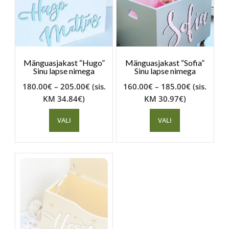
Mänguasjakast “Hugo”
Mänguasjakast “Sofia”
Sinu lapse nimega
Sinu lapse nimega
180.00
€
–
205.00
€
(sis.
160.00
€
–
185.00
€
(sis.
KM
34.84
€
)
KM
30.97
€
)
VALI
VALI