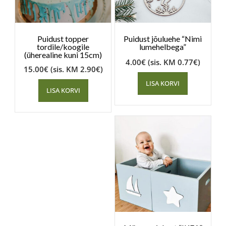
Puidust topper
Puidust jõuluehe “Nimi
tordile/koogile
lumehelbega”
(üherealine kuni 15cm)
4.00
€
(sis. KM
0.77
€
)
15.00
€
(sis. KM
2.90
€
)
LISA KORVI
LISA KORVI