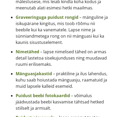
mälestusese, mis leiab kindla koha kodus ja
meenutab alati esimesi hetki maailmas.
Graveeringuga puidust rongid
– mänguline ja
isikupärane kingitus, mis toob rõõmu nii
beebile kui ka vanematele. Lapse nime ja
sünniandmetega rong on nii mänguasi kui ka
kaunis sisustuselement.
Nimetähed
– lapse nimelised tähed on armas
detail lastetoa sisekujunduses ning muudavad
ruumi erilisemaks.
Mänguasjakastid
– praktiline ja ilus lahendus,
kuhu saab hoiustada mänguasju, raamatuid ja
muid lapsele kalleid esemeid.
Puidust beebi fotokaardid
– võimalus
jäädvustada beebi kasvamise tähtsad hetked
stiilselt ja armsalt.