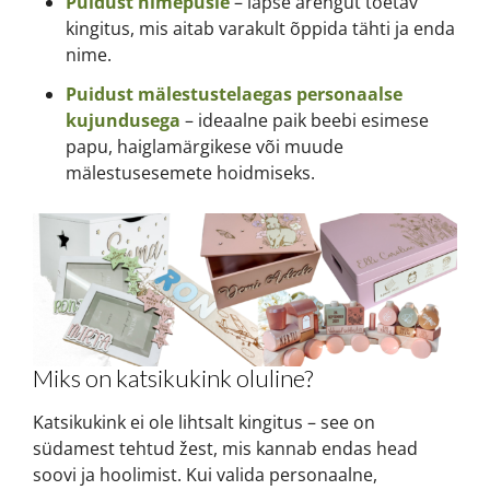
Puidust nimepusle
– lapse arengut toetav
kingitus, mis aitab varakult õppida tähti ja enda
nime.
Puidust mälestustelaegas personaalse
kujundusega
– ideaalne paik beebi esimese
papu, haiglamärgikese või muude
mälestusesemete hoidmiseks.
Miks on katsikukink oluline?
Katsikukink ei ole lihtsalt kingitus – see on
südamest tehtud žest, mis kannab endas head
soovi ja hoolimist. Kui valida personaalne,