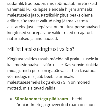
südamlik traditsioon, mis rõõmustab nii värskeid
vanemaid kui ka lapsele endale hiljem armsaks
mälestuseks jääb. Katsikukingitus peaks olema
eriline, südamest valitud ning jääma kestma
aastateks. Just seepärast on puidust personaalsed
kingitused suurepärane valik – need on ajatud,
naturaalsed ja ainulaadsed.
Millist katsikukingitust valida?
Kingitust valides tasub mõelda nii praktilisusele kui
ka emotsionaalsele väärtusele. Kas soovid kinkida
midagi, mida perel on igapäevaselt hea kasutada
või midagi, mis jääb beebile armsaks
mälestusesemeks kogu eluks? Siin on mõned
mõtted, mis aitavad valida:
Sünniandmetega pildiraam
– beebi
sünniandmetega graveeritud raam on kaunis