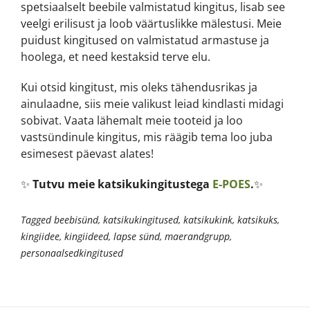
spetsiaalselt beebile valmistatud kingitus, lisab see
veelgi erilisust ja loob väärtuslikke mälestusi. Meie
puidust kingitused on valmistatud armastuse ja
hoolega, et need kestaksid terve elu.
Kui otsid kingitust, mis oleks tähendusrikas ja
ainulaadne, siis meie valikust leiad kindlasti midagi
sobivat. Vaata lähemalt meie tooteid ja loo
vastsündinule kingitus, mis räägib tema loo juba
esimesest päevast alates!
✨
Tutvu meie katsikukingitustega
E-POES
.
✨
Tagged
beebisünd
,
katsikukingitused
,
katsikukink
,
katsikuks
,
kingiidee
,
kingiideed
,
lapse sünd
,
maerandgrupp
,
personaalsedkingitused