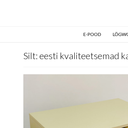
E-POOD
LÖGW
Silt:
eesti kvaliteetsemad k