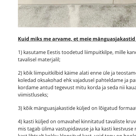
Kuid miks me arvame, et meie mänguasjakastid 
1) kasutame Eestis toodetud liimpuitkilpe, mille k
tavalisel materjalil;
2) kõik liimpuitkilbid käime alati enne üle ja teostam
koledad oksakohad ehk vajadusel pahteldame ja par
kordame antud tegevust mitu korda ja seda nii kaua, 
viimistluseks;
3) kõik mänguasjakastide küljed on lõigatud formaat
4) kasti küljed on omavahel kinnitatud tavaliste kru
mis tagab ülima vastupidavuse ja ka kasti kestvuse 
kast lihtsalt kokku klopsitud kast, vaid tegu on ho