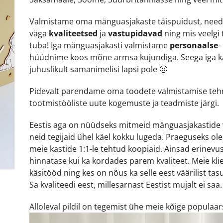
Valmistame oma mänguasjakaste täispuidust, nee
väga
kvaliteetsed
ja
vastupidavad
ning mis veelgi
tuba! Iga mänguasjakasti valmistame
personaalse
–
hüüdnime koos mõne armsa kujundiga. Seega iga ka
juhuslikult samanimelisi lapsi pole 🙂
Pidevalt parendame oma toodete valmistamise tehnol
tootmistööliste uute kogemuste ja teadmiste järgi.
Eestis aga on nüüdseks mitmeid mänguasjakastide va
neid tegijaid ühel käel kokku lugeda. Praeguseks ole
meie kastide 1:1-le tehtud koopiaid. Ainsad erinev
hinnatase kui ka kordades parem kvaliteet. Meie kli
käsitööd ning kes on nõus ka selle eest väärilist 
Sa kvaliteedi eest, millesarnast Eestist mujalt ei saa.
Alloleval pildil on tegemist ühe meie kõige populaa