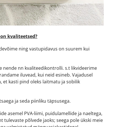
on kvaliteetsed?
andevõime ning vastupidavus on suurem kui
e nende nn kvaliteedikontrolli. s.t likvideerime
andame iluvead, kui neid esineb. Vajadusel
et kasti pind oleks laitmatu ja sobilik
saega ja seda piinliku täpsusega.
vide asemel PVA-liimi, puidulamellide ja naeltega,
nt tulevaste põlvede jaoks; seega pole ükski meie
olega valmistatud mänguasjakastidega!