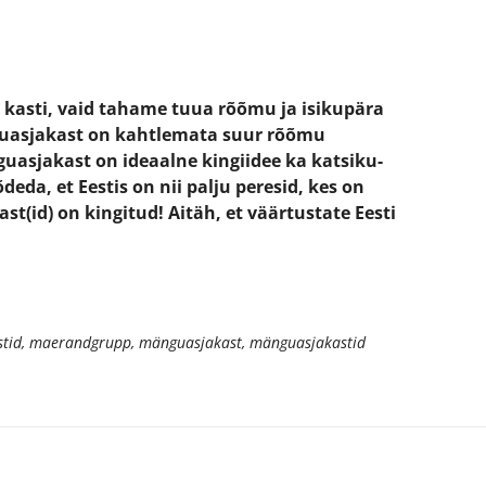
 kasti, vaid tahame tuua rõõmu ja isikupära
guasjakast on kahtlemata suur rõõmu
uasjakast on ideaalne kingiidee ka katsiku-
eda, et Eestis on nii palju peresid, kes on
st(id) on kingitud! Aitäh, et väärtustate Eesti
tid
,
maerandgrupp
,
mänguasjakast
,
mänguasjakastid