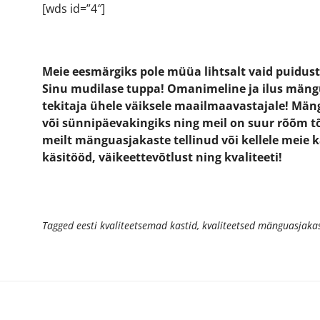
[wds id=”4″]
Meie eesmärgiks pole müüa lihtsalt vaid puidust
Sinu mudilase tuppa! Omanimeline ja ilus män
tekitaja ühele väiksele maailmaavastajale! Mäng
või sünnipäevakingiks ning meil on suur rõõm tõd
meilt mänguasjakaste tellinud või kellele meie ka
käsitööd, väikeettevõtlust ning kvaliteeti!
Tagged
eesti kvaliteetsemad kastid
,
kvaliteetsed mänguasjakas