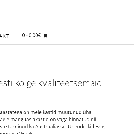
0
- 0.00€
AKT
ti kõige kvaliteetsemaid
 aastatega on meie kastid muutunud üha
! Meie mänguasjakastid on väga hinnatud nii
aste tarninud ka Austraaliasse, Ühendriikidesse,
esse välisriiki.