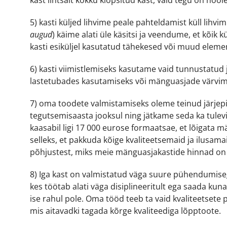
5) kasti küljed lihvime peale pahteldamist küll lihv
augud
) käime alati üle käsitsi ja veendume, et kõik 
kasti esiküljel kasutatud tähekesed või muud eleme
6) kasti viimistlemiseks kasutame vaid tunnustatud 
lastetubades kasutamiseks või mänguasjade värvim
7) oma toodete valmistamiseks oleme teinud järjepi
tegutsemisaasta jooksul ning jätkame seda ka tule
kaasabil ligi 17 000 eurose formaatsae, et lõigata m
selleks, et pakkuda kõige kvaliteetsemaid ja ilusam
põhjustest, miks meie mänguasjakastide hinnad on 
8) Iga kast on valmistatud väga suure pühendumiseg
kes töötab alati väga disiplineeritult ega saada kunag
ise rahul pole. Oma tööd teeb ta vaid kvaliteetsete 
mis aitavadki tagada kõrge kvaliteediga lõpptoote.