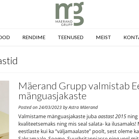
OOD
RENDIME
TEENUSED
MEIST
KONT
astid
Mäerand Grupp valmistab Ees
mänguasjakaste
Posted on
24/03/2023
by
Astra Mäerand
Valmistame mänguasjakaste juba
aastast 2015
ning
kvaliteetsemaks ning mis seal salata- ka ilusamaks
eestlaste kui ka “väljamaalaste” poolt, sest oleme k
Saksamaale, Soome, Suurbritanniasse ning veel mitm