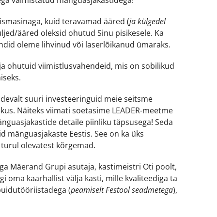
imismasinaga, kuid teravamad ääred (
ja külgedel
küljed/ääred oleksid ohutud Sinu pisikesele. Ka
ndid oleme lihvinud või laserlõikanud ümaraks.
ja ohutuid viimistlusvahendeid, mis on sobilikud
iseks.
devalt suuri investeeringuid meie seitsme
vikus. Näiteks viimati soetasime LEADER-meetme
änguasjakastide detaile piinliku täpsusega! Seda
aid mänguasjakaste Eestis. See on ka üks
turul olevatest kõrgemad.
a Mäerand Grupi asutaja, kastimeistri Oti poolt,
i oma kaarhallist välja kasti, mille kvaliteediga ta
puidutööriistadega (
peamiselt Festool seadmetega
),