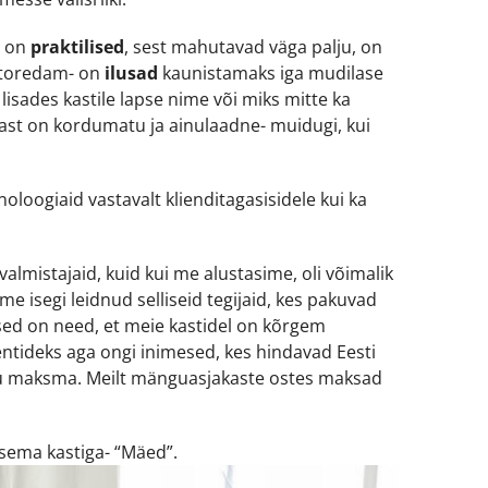
d on
praktilised
, sest mahutavad väga palju, on
 toredam- on
ilusad
kaunistamaks iga mudilase
 lisades kastile lapse nime või miks mitte ka
st on kordumatu ja ainulaadne- muidugi, kui
oogiaid vastavalt klienditagasisidele kui ka
lmistajaid, kuid kui me alustasime, oli võimalik
me isegi leidnud selliseid tegijaid, kes pakuvad
used on need, et meie kastidel on kõrgem
entideks aga ongi inimesed, kes hindavad Eesti
tasu maksma. Meilt mänguasjakaste ostes maksad
rsema kastiga- “Mäed”.