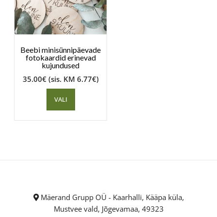
Beebi minisünnipäevade
fotokaardid erinevad
kujundused
35.00
€
(sis. KM
6.77
€
)
VALI
Mäerand Grupp OÜ - Kaarhalli, Kääpa küla,
Mustvee vald, Jõgevamaa, 49323