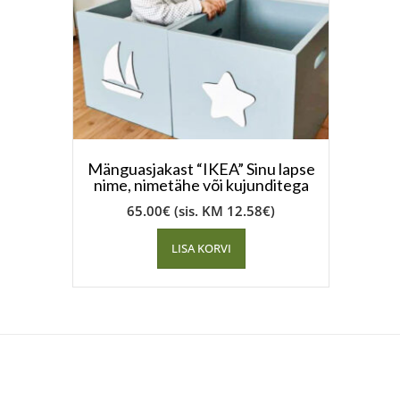
Mänguasjakast “IKEA” Sinu lapse
nime, nimetähe või kujunditega
65.00
€
(sis. KM
12.58
€
)
LISA KORVI