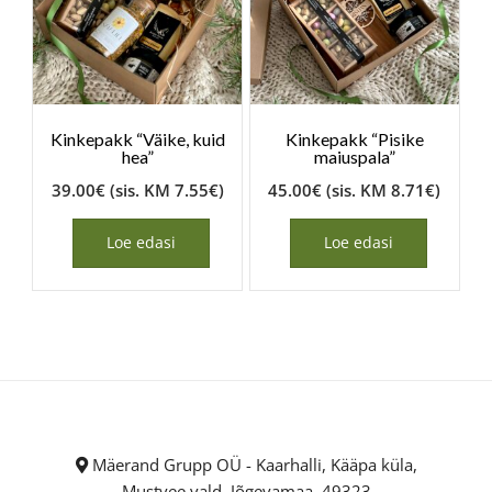
Kinkepakk “Väike, kuid
Kinkepakk “Pisike
hea”
maiuspala”
39.00
€
(sis. KM
7.55
€
)
45.00
€
(sis. KM
8.71
€
)
Loe edasi
Loe edasi
Mäerand Grupp OÜ - Kaarhalli, Kääpa küla,
Mustvee vald, Jõgevamaa, 49323