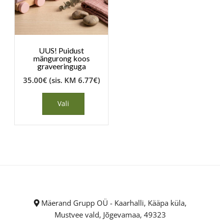
UUS! Puidust
mängurong koos
graveeringuga
35.00
€
(sis. KM
6.77
€
)
Vali
Mäerand Grupp OÜ - Kaarhalli, Kääpa küla,
Mustvee vald, Jõgevamaa, 49323