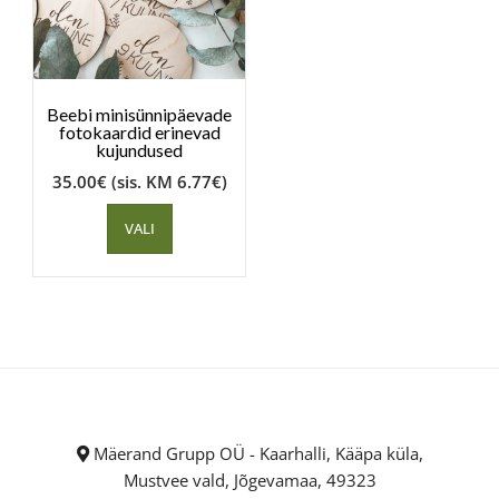
Beebi minisünnipäevade
fotokaardid erinevad
kujundused
35.00
€
(sis. KM
6.77
€
)
VALI
Mäerand Grupp OÜ - Kaarhalli, Kääpa küla,
Mustvee vald, Jõgevamaa, 49323