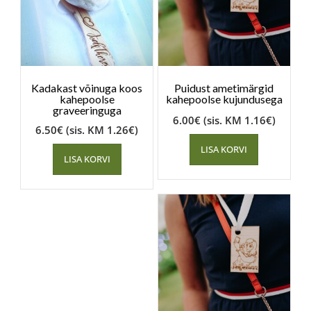
Kadakast võinuga koos
Puidust ametimärgid
kahepoolse
kahepoolse kujundusega
graveeringuga
6.00
€
(sis. KM
1.16
€
)
6.50
€
(sis. KM
1.26
€
)
LISA KORVI
LISA KORVI