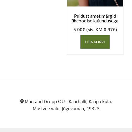
Puidust ametimärgid
ühepoolse kujundusega
5.00
€
(sis. KM
0.97
€
)
LISA KORVI
Mäerand Grupp OÜ - Kaarhalli, Kääpa küla,
Mustvee vald, Jõgevamaa, 49323