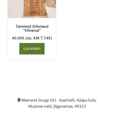
Tammest lõikelaud
“Minimal”
40.00
€
(sis. KM
7.74
€
)
LISA KORVI
Mäerand Grupp OÜ - Kaarhalli, Kääpa küla,
Mustvee vald, Jõgevamaa, 49323