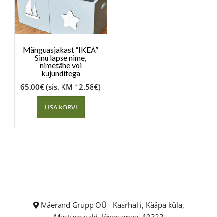
Mänguasjakast “IKEA”
Sinu lapse nime,
nimetähe või
kujunditega
65.00
€
(sis. KM
12.58
€
)
LISA KORVI
Mäerand Grupp OÜ - Kaarhalli, Kääpa küla,
Mustvee vald, Jõgevamaa, 49323