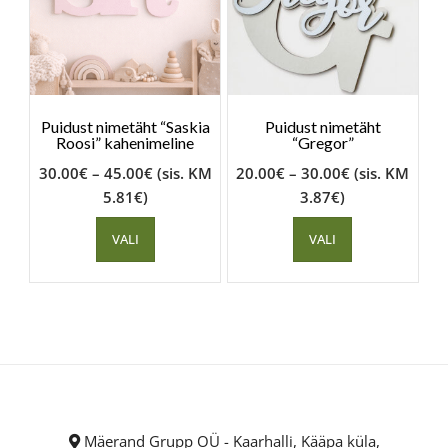
Puidust nimetäht “Saskia
Puidust nimetäht
Roosi” kahenimeline
“Gregor”
30.00
€
–
45.00
€
(sis. KM
20.00
€
–
30.00
€
(sis. KM
5.81
€
)
3.87
€
)
VALI
VALI
Mäerand Grupp OÜ - Kaarhalli, Kääpa küla,