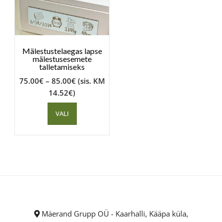
Mälestustelaegas lapse
mälestusesemete
talletamiseks
75.00
€
–
85.00
€
(sis. KM
14.52
€
)
VALI
Mäerand Grupp OÜ - Kaarhalli, Kääpa küla,