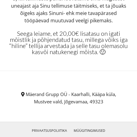
uneajast aja Sinu tellimuse täitmiseks, et ta jõuaks
õigeks ajaks Sinuni- ehk meie tavapärased
tööpäevad muutuvad veelgi pikemaks.
Seega leiame, et 20,00€ lisatasu on igati
mõistlik ja põhjendatud tasu, millega võiks iga
“hiline” tellija arvestada ja selle tasu olemasolu
kasvõi natukenegi mõista. 🙂
Mäerand Grupp OÜ - Kaarhalli, Kääpa küla,
Mustvee vald, Jõgevamaa, 49323
PRIVAATSUSPOLIITIKA
MÜÜGITINGIMUSED