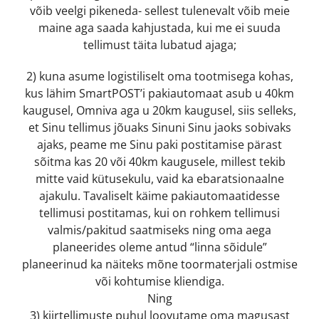
võib veelgi pikeneda- sellest tulenevalt võib meie
maine aga saada kahjustada, kui me ei suuda
tellimust täita lubatud ajaga;
2) kuna asume logistiliselt oma tootmisega kohas,
kus lähim SmartPOST’i pakiautomaat asub u 40km
kaugusel, Omniva aga u 20km kaugusel, siis selleks,
et Sinu tellimus jõuaks Sinuni Sinu jaoks sobivaks
ajaks, peame me Sinu paki postitamise pärast
sõitma kas 20 või 40km kaugusele, millest tekib
mitte vaid kütusekulu, vaid ka ebaratsionaalne
ajakulu. Tavaliselt käime pakiautomaatidesse
tellimusi postitamas, kui on rohkem tellimusi
valmis/pakitud saatmiseks ning oma aega
planeerides oleme antud “linna sõidule”
planeerinud ka näiteks mõne toormaterjali ostmise
või kohtumise kliendiga.
Ning
3) kiirtellimuste puhul loovutame oma magusast